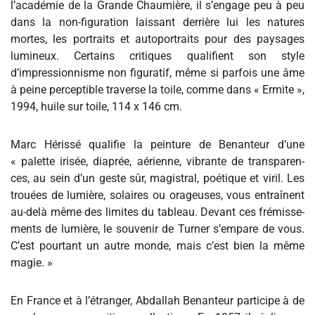
l’académie de la Grande Chaumière, il s’engage peu à peu
dans la non-figuration laissant derrière lui les natures
mortes, les portraits et autoportraits pour des paysages
lumineux. Certains critiques qualifient son style
d’impressionnisme non figuratif, même si parfois une âme
à peine perceptible traverse la toile, comme dans « Ermite »,
1994, huile sur toile, 114 x 146 cm.
Marc Hérissé qualifie la peinture de Benanteur d’une
« palette irisée, dia­prée, aérienne, vibrante de trans­pa­ren­
ces, au sein d’un geste sûr, magis­tral, poé­ti­que et viril. Les
trouées de lumière, solai­res ou ora­geu­ses, vous entraî­nent
au-delà même des limi­tes du tableau. Devant ces fré­mis­se­
ments de lumière, le sou­ve­nir de Turner s’empare de vous.
C’est pour­tant un autre monde, mais c’est bien la même
magie. »
En France et à l’étranger, Abdallah Benanteur participe à de